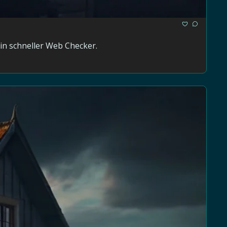
xz, AI Package Halluzinationen, Urban Sports Club Leak, LKA vs Nemesis Market, Gartenarbeit, Lootboxen und ein schneller Web Checker. 