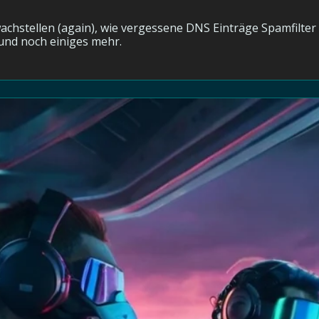
achstellen (again), wie vergessene DNS Einträge Spamfilte
Dollar Google Bug Bounty, eine VSCode Extension - und noch einiges mehr. 